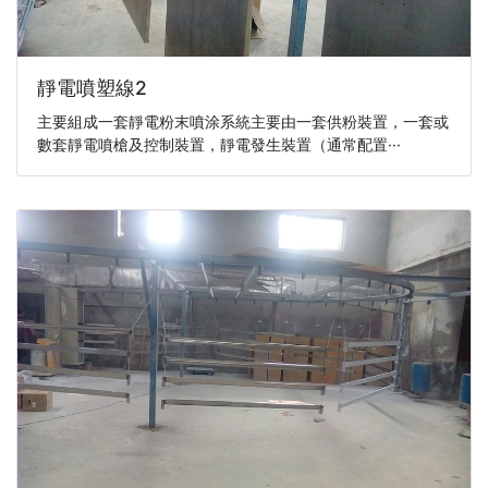
靜電噴塑線2
主要組成一套靜電粉末噴涂系統主要由一套供粉裝置，一套或
數套靜電噴槍及控制裝置，靜電發生裝置（通常配置···