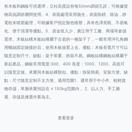
有木板和鋼板可供選擇，立柱高度設有每50mm調節孔距，可根據貨
物高低調節層間使用。4、表面處理采用拋光，表面除銹、除油，靜
電粉末噴塑處理，可根據客戶指定顏色噴塑，具有色澤美觀、不易氧
化、便于清潔等優點。5、資金投入少，廣泛用于工廠、商場等倉儲
需求。木板結構木板結構屬于古老的一種架子了，一般常用沖孔角鋼
用螺絲固定鏈接好后，使用木板放置上去。優點：木板長寬尺寸可以
隨意定制尺寸。缺點：架子笨重，拆裝不易。鋼板結構鋼板結構屬于
新起產品，鋼板常用寬度:300、400 長度：1000、1200。高低可
以隨意定做。承重與木板結構類似。優點：拆裝簡易、安裝方便。缺
點：尺寸隨意定制不太方便。適用范圍1、通常用于中小件、較輕貨
物存儲，單層承重預設在 ≤ 150kg范圍內 。2、以人力、手工搬
運、存儲及揀選作業為主。
查看更多