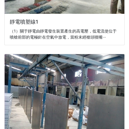
靜電噴塑線1
（1）關于靜電由靜電發生裝置產生的高電壓，低電流使位于
噴槍前部的電極針在空氣中放電，當粉末經槍頭噴嘴···